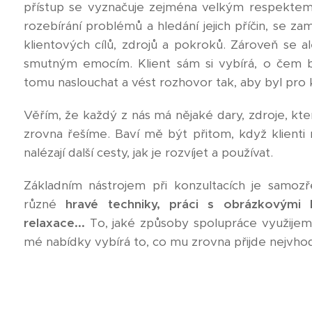
přístup se vyznačuje zejména velkým respektem
rozebírání problémů a hledání jejich příčin, se za
klientových cílů, zdrojů a pokroků. Zároveň se
smutným emocím. Klient sám si vybírá, o čem
tomu naslouchat a vést rozhovor tak, aby byl pro k
Věřím, že každý z nás má nějaké dary, zdroje, k
zrovna řešíme. Baví mě být přitom, když klienti 
nalézají další cesty, jak je rozvíjet a používat.
Základním nástrojem při konzultacích je samozř
různé
hravé techniky, práci s obrázkovými ka
relaxace...
To, jaké způsoby spolupráce využijeme,
mé nabídky vybírá to, co mu zrovna přijde nejvhod