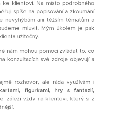
 ke klientovi. Na místo podrobného
měřuji spíše na popisování a zkoumání
 ale nevyhýbám ani těžším tématům a
 budeme mluvit. Mým úkolem je pak
lienta užitečný.
teré nám mohou pomoci zvládat to, co
na konzultacích své zdroje objevují a
ejmě rozhovor, ale ráda využívám i
rtami, figurkami, hry s fantazií,
 záleží vždy na klientovi, který si z
nější.