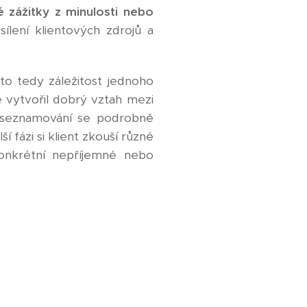
é zážitky z minulosti nebo
lení klientových zdrojů a
to tedy záležitost jednoho
e vytvořil dobrý vztah mezi
 seznamování se podrobně
í fázi si klient zkouší různé
konkrétní nepříjemné nebo