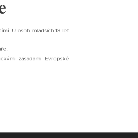
e
cími
. U osob mladších 18 let
aře
.
ickými zásadami Evropské