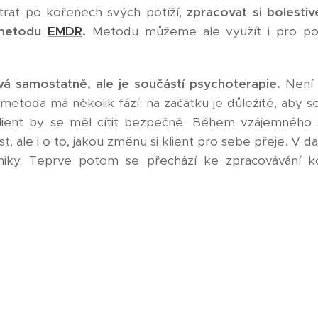
trat po kořenech svých potíží,
zpracovat si bolestiv
 metodu
EMDR
.
Metodu můžeme ale využít i pro posí
 samostatně, ale je součástí psychoterapie.
Není 
etoda má několik fází: na začátku je důležité, aby s
Klient by se měl cítit bezpečně. Během vzájemného
, ale i o to, jakou změnu si klient pro sebe přeje. V dalš
techniky. Teprve potom se přechází ke zpracovávání 