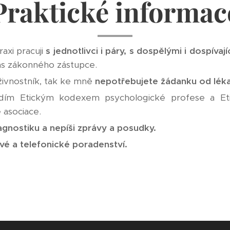
Praktické informac
axi pracuji
s jednotlivci i páry, s dospělými i dospívají
las zákonného zástupce.
 živnostník, tak ke mně
nepotřebujete žádanku od lék
řídím Etickým kodexem psychologické profese a Et
 asociace.
nostiku a nepíši zprávy a posudky.
vé a telefonické poradenství.